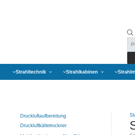
Pro
sea
Strahltechnik
Strahlkabinen
Strahlm
St
Druckluftaufbereitung
S
Druckluftkältetrockner