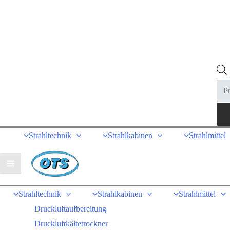
Pro
sear
Strahltechnik
Strahlkabinen
Strahlmittel
Strahltechnik
Strahlkabinen
Strahlmittel
Druckluftaufbereitung
Druckluftkältetrockner