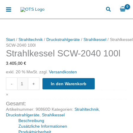
Zum
Inhalt
springen
Start
/
Strahltechnik
/
Druckstrahlgeräte
/
Strahlkessel
/ Strahlkessel
SCW-2040 100l
Strahlkessel SCW-2040 100l
3.405,00
€
exkl. 20 % MwSt.
zzgl.
Versandkosten
Strahlkessel
-
+
In den Warenkorb
SCW-
2040
×
100l
Menge
Gesamt:
Artikelnummer:
90860D
Kategorien:
Strahltechnik
,
Druckstrahlgeräte
,
Strahlkessel
Beschreibung
Zusätzliche Informationen
Produktsicherheit