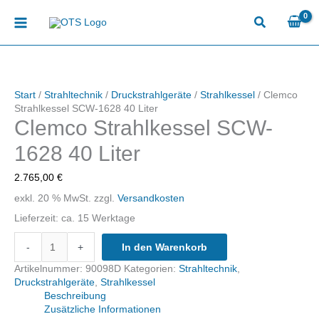
Zum
Inhalt
springen
Start
/
Strahltechnik
/
Druckstrahlgeräte
/
Strahlkessel
/ Clemco
Strahlkessel SCW-1628 40 Liter
Clemco Strahlkessel SCW-
1628 40 Liter
2.765,00
€
exkl. 20 % MwSt.
zzgl.
Versandkosten
Lieferzeit:
ca. 15 Werktage
Clemco
-
+
In den Warenkorb
Strahlkessel
SCW-
Artikelnummer:
90098D
Kategorien:
Strahltechnik
,
1628
Druckstrahlgeräte
,
Strahlkessel
40
Beschreibung
Liter
Zusätzliche Informationen