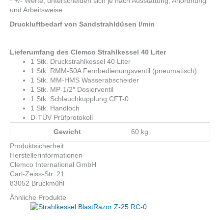
* +/- Werte, unterscheiden sich je nach Ausstattung, Anordnung
und Arbeitsweise.
Druckluftbedarf von Sandstrahldüsen l/min
Lieferumfang des Clemco Strahlkessel 40 Liter
1 Stk. Druckstrahlkessel 40 Liter
1 Stk. RMM-50A Fernbedienungsventil (pneumatisch)
1 Stk. MM-HMS Wasserabscheider
1 Stk. MP-1/2″ Dosierventil
1 Stk. Schlauchkupplung CFT-0
1 Stk. Handloch
D-TÜV Prüfprotokoll
Gewicht
60 kg
Produktsicherheit
Herstellerinformationen
Clemco International GmbH
Carl-Zeiss-Str. 21
83052 Bruckmühl
Ähnliche Produkte