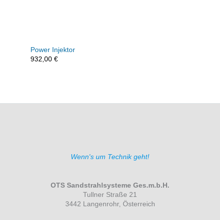
Power Injektor
932,00
€
Wenn's um Technik geht!
OTS Sandstrahlsysteme Ges.m.b.H.
Tullner Straße 21
3442 Langenrohr, Österreich