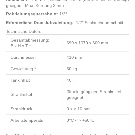
geeignet. Max. Körnung 2 mm
Rohrleitungsquerschnitt:
1/2″
Erforderliche Druckluftzuleitung:
1/2″ Schlauchquerschnitt
Technische Daten:
Gesamtabmessung:
690 x 1070 x 600 mm
B x H x T *
Durchmesser
410 mm
Gewichtung *
60 kg
Tankinhalt
40 l
für alle gängigen Strahlmittel
Strahlmittel
geeignet
Strahldruck
0 < > 10 bar
Arbeitstemperatur
0°C < > +50°C