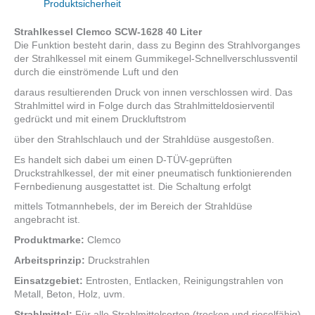
Menge
Produktsicherheit
Strahlkessel Clemco SCW-1628 40 Liter
Die Funktion besteht darin, dass zu Beginn des Strahlvorganges
der Strahlkessel mit einem Gummikegel-Schnellverschlussventil
durch die einströmende Luft und den
daraus resultierenden Druck von innen verschlossen wird. Das
Strahlmittel wird in Folge durch das Strahlmitteldosierventil
gedrückt und mit einem Druckluftstrom
über den Strahlschlauch und der Strahldüse ausgestoßen.
Es handelt sich dabei um einen D-TÜV-geprüften
Druckstrahlkessel, der mit einer pneumatisch funktionierenden
Fernbedienung ausgestattet ist. Die Schaltung erfolgt
mittels Totmannhebels, der im Bereich der Strahldüse
angebracht ist.
Produktmarke:
Clemco
Arbeitsprinzip:
Druckstrahlen
Einsatzgebiet:
Entrosten, Entlacken, Reinigungstrahlen von
Metall, Beton, Holz, uvm.
Strahlmittel:
Für alle Strahlmittelsorten (trocken und rieselfähig)