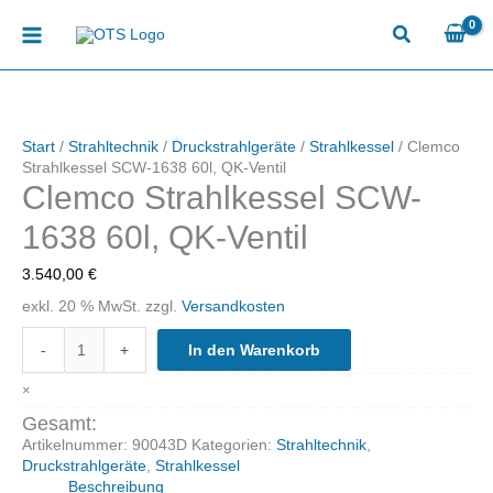
Zum
Inhalt
springen
Start
/
Strahltechnik
/
Druckstrahlgeräte
/
Strahlkessel
/ Clemco
Strahlkessel SCW-1638 60l, QK-Ventil
Clemco Strahlkessel SCW-
1638 60l, QK-Ventil
3.540,00
€
exkl. 20 % MwSt.
zzgl.
Versandkosten
Clemco
-
+
In den Warenkorb
Strahlkessel
SCW-
×
1638
60l,
Gesamt:
QK-
Artikelnummer:
90043D
Kategorien:
Strahltechnik
,
Ventil
Druckstrahlgeräte
,
Strahlkessel
Menge
Beschreibung