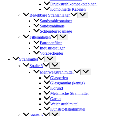
Druckstrahlkompaktkabinen
Kombinierte Kabinen
Begehbare Strahlanlagen
Sandstrahlcontainer
Sandstrahlhaus
Schleuderradanlage
Filteranlagen
Patronenfilter
Industriesauger
Vorabscheider
Strahlmittel
Spalte 5
Mehrwegstrahlmittel
Glasperlen
Glasgranulat (kantig)
Korund
Metallische Strahlmittel
Garnet
Weichstrahlmittel
Kunststoffstrahlmittel
Spalte 6