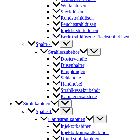
Winkeldüsen
Steckdüsen
Rundstrahldüsen
Feuchtstrahldüsen
Injektorstrahldüsen
Breitstrahldüsen / Flachstrahldüsen
Spalte 4
Strahlerzubehör
Dosierventile
Düsenhalter
Kupplungen
Schläuche
Handhebel
Strahlkesselzubehör
Kabinenersatzteile
Strahlkabinen
Spalte 1
Handstrahlkabinen
Injektorkabinen
Injektorkompaktkabinen
Druckstrahlkabinen