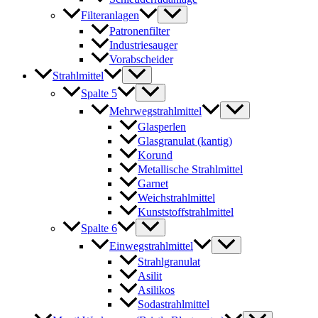
Filteranlagen
Patronenfilter
Industriesauger
Vorabscheider
Strahlmittel
Spalte 5
Mehrwegstrahlmittel
Glasperlen
Glasgranulat (kantig)
Korund
Metallische Strahlmittel
Garnet
Weichstrahlmittel
Kunststoffstrahlmittel
Spalte 6
Einwegstrahlmittel
Strahlgranulat
Asilit
Asilikos
Sodastrahlmittel