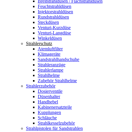
Breitstrahldüsen / Flachstrahldüsen
Feuchtstrahldüsen
Injektorstrahldüsen
Rundstrahldüsen
Steckdüsen
Venturi-Kurzdüse
Venturi-Langdüse
Winkeldüsen
Strahlerschutz
Atemluftfilter
Klimageräte
Sandstrahlhandschuhe
Strahleranzüge
Strahlerlampe
Strahlhelme
Zubehör Strahlhelme
Strahlerzubehör
Dosierventile
Düsenhalter
Handhebel
Kabinenersatzteile
Kupplungen
Schläuche
Strahlkesselzubehör
Strahlpistolen für Sandstrahlen