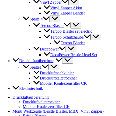
Vinyl Zapper
Vinyl Zapper Akku
Vinyl Zapper Bänder
Spalte 4
Tercoo Blaster
Tercoo Blaster set electric
Tercoo Schutzhaube
Tercoo Bänder
Decapower
DecaPower Bristle Head Set
Druckluftaufbereitung
Spalte1
Druckluftnachkühler
Druckluftkältetrockner
Mobiler Koaleszensfilter CK
Elektrotechnik
Druckluftaufbereitung
Druckluftkältetrockner
Mobiler Koaleszensfilter CK
Monti Werkzeuge (Bristle Blaster, MBX, Vinyl Zapper)
Bristle Blaster