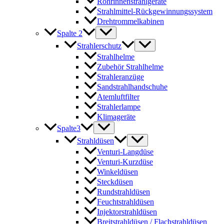
Rohrinnenstrahlgeräte
Strahlmittel-Rückgewinnungssystem
Drehtrommelkabinen
Spalte 2
Strahlerschutz
Strahlhelme
Zubehör Strahlhelme
Strahleranzüge
Sandstrahlhandschuhe
Atemluftfilter
Strahlerlampe
Klimageräte
Spalte3
Strahldüsen
Venturi-Langdüse
Venturi-Kurzdüse
Winkeldüsen
Steckdüsen
Rundstrahldüsen
Feuchtstrahldüsen
Injektorstrahldüsen
Breitstrahldüsen / Flachstrahldüsen