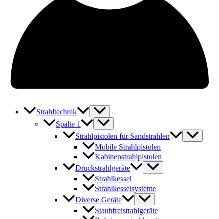
Strahltechnik
Spalte 1
Strahlpistolen für Sandstrahlen
Mobile Strahlpistolen
Kabinenstrahlpistolen
Druckstrahlgeräte
Strahlkessel
Strahlkesselsysteme
Diverse Geräte
Staubfreistrahlgeräte