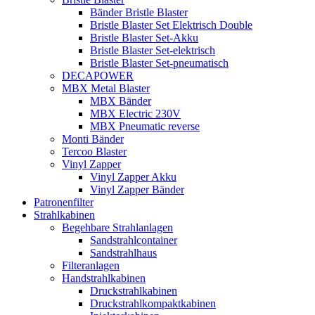
Bänder Bristle Blaster
Bristle Blaster Set Elektrisch Double
Bristle Blaster Set-Akku
Bristle Blaster Set-elektrisch
Bristle Blaster Set-pneumatisch
DECAPOWER
MBX Metal Blaster
MBX Bänder
MBX Electric 230V
MBX Pneumatic reverse
Monti Bänder
Tercoo Blaster
Vinyl Zapper
Vinyl Zapper Akku
Vinyl Zapper Bänder
Patronenfilter
Strahlkabinen
Begehbare Strahlanlagen
Sandstrahlcontainer
Sandstrahlhaus
Filteranlagen
Handstrahlkabinen
Druckstrahlkabinen
Druckstrahlkompaktkabinen