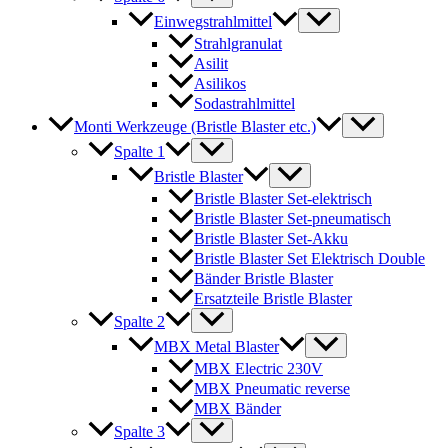
Einwegstrahlmittel
Strahlgranulat
Asilit
Asilikos
Sodastrahlmittel
Monti Werkzeuge (Bristle Blaster etc.)
Spalte 1
Bristle Blaster
Bristle Blaster Set-elektrisch
Bristle Blaster Set-pneumatisch
Bristle Blaster Set-Akku
Bristle Blaster Set Elektrisch Double
Bänder Bristle Blaster
Ersatzteile Bristle Blaster
Spalte 2
MBX Metal Blaster
MBX Electric 230V
MBX Pneumatic reverse
MBX Bänder
Spalte 3