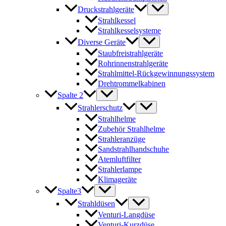
Druckstrahlgeräte
Strahlkessel
Strahlkesselsysteme
Diverse Geräte
Staubfreistrahlgeräte
Rohrinnenstrahlgeräte
Strahlmittel-Rückgewinnungssystem
Drehtrommelkabinen
Spalte 2
Strahlerschutz
Strahlhelme
Zubehör Strahlhelme
Strahleranzüge
Sandstrahlhandschuhe
Atemluftfilter
Strahlerlampe
Klimageräte
Spalte3
Strahldüsen
Venturi-Langdüse
Venturi-Kurzdüse