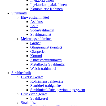
Injektorkabinen
Injektorkompaktkabinen
Kombinierte Kabinen
Strahlmittel
Einwegstrahlmittel
Asilikos
Asilit
Sodastrahlmittel
Strahlgranulat
Mehrwegstrahlmittel
Garnet
Glasgranulat (kantig)
Glasperlen
Korund
Kunststoffstrahlmittel
Metallische Strahlmittel
Weichstrahlmittel
Strahltechnik
Diverse Geräte
Rohrinnenstrahlgeräte
Staubfreistrahlgeräte
Strahlmittel-Rückgewinnungssystem
Druckstrahlgeräte
Strahlkessel
Strahldüsen