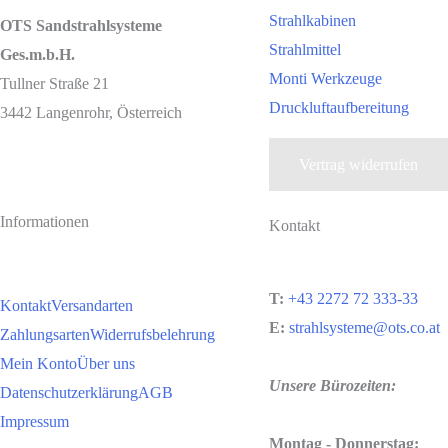
Strahlkabinen
OTS Sandstrahlsysteme
Strahlmittel
Ges.m.b.H.
Monti Werkzeuge
Tullner Straße 21
Druckluftaufbereitung
3442 Langenrohr, Österreich
Vertrag widerrufen
Informationen
Kontakt
T:
+43 2272 72 333-33
Kontakt
Versandarten
E:
strahlsysteme@ots.co.at
Zahlungsarten
Widerrufsbelehrung
Mein Konto
Über uns
Unsere Bürozeiten:
Datenschutzerklärung
AGB
Impressum
Montag - Donnerstag: