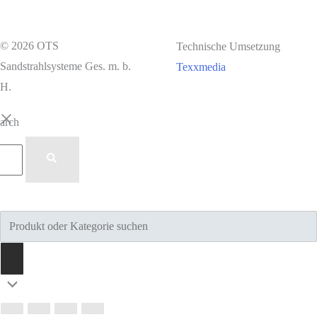
© 2026 OTS
Technische Umsetzung
Sandstrahlsysteme Ges. m. b.
Texxmedia
H.
earch
Products
search
Nach
oben