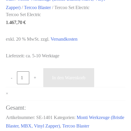
Zapper)
/
Tercoo Blaster
/ Tercoo Set Electric
Tercoo Set Electric
1.467,70
€
exkl. 20 % MwSt.
zzgl.
Versandkosten
Lieferzeit:
ca. 5-10 Werktage
Tercoo
-
+
In den Warenkorb
Set
Electric
×
Menge
Gesamt:
Artikelnummer:
SE-1401
Kategorien:
Monti Werkzeuge (Bristle
Blaster, MBX, Vinyl Zapper)
,
Tercoo Blaster