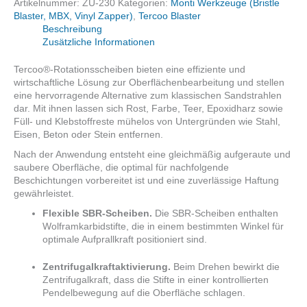
Schraube
Artikelnummer:
ZU-230
Kategorien:
Monti Werkzeuge (Bristle
Menge
Blaster, MBX, Vinyl Zapper)
,
Tercoo Blaster
Beschreibung
Zusätzliche Informationen
Tercoo®-Rotationsscheiben bieten eine effiziente und
wirtschaftliche Lösung zur Oberflächenbearbeitung und stellen
eine hervorragende Alternative zum klassischen Sandstrahlen
dar. Mit ihnen lassen sich Rost, Farbe, Teer, Epoxidharz sowie
Füll- und Klebstoffreste mühelos von Untergründen wie Stahl,
Eisen, Beton oder Stein entfernen.
Nach der Anwendung entsteht eine gleichmäßig aufgeraute und
saubere Oberfläche, die optimal für nachfolgende
Beschichtungen vorbereitet ist und eine zuverlässige Haftung
gewährleistet.
Flexible SBR-Scheiben.
Die SBR-Scheiben enthalten
Wolframkarbidstifte, die in einem bestimmten Winkel für
optimale Aufprallkraft positioniert sind.
Zentrifugalkraftaktivierung.
Beim Drehen bewirkt die
Zentrifugalkraft, dass die Stifte in einer kontrollierten
Pendelbewegung auf die Oberfläche schlagen.