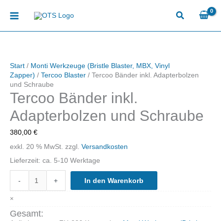
Zum
Inhalt
springen
Start
/
Monti Werkzeuge (Bristle Blaster, MBX, Vinyl
Zapper)
/
Tercoo Blaster
/ Tercoo Bänder inkl. Adapterbolzen
und Schraube
Tercoo Bänder inkl.
Adapterbolzen und Schraube
380,00
€
exkl. 20 % MwSt.
zzgl.
Versandkosten
Lieferzeit:
ca. 5-10 Werktage
Tercoo
-
+
In den Warenkorb
Bänder
inkl.
×
Adapterbolzen
und
Gesamt: