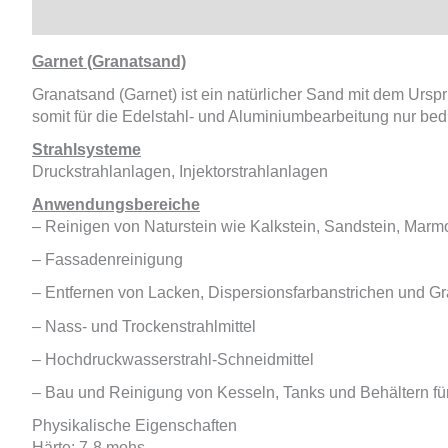
Beschreibung
Zusätzliche Informationen
Produkts
Garnet (Granatsand)
Granatsand (Garnet) ist ein natürlicher Sand mit dem Ursp
somit für die Edelstahl- und Aluminiumbearbeitung nur bedi
Strahlsysteme
Druckstrahlanlagen, Injektorstrahlanlagen
Anwendungsbereiche
– Reinigen von Naturstein wie Kalkstein, Sandstein, Marmo
– Fassadenreinigung
– Entfernen von Lacken, Dispersionsfarbanstrichen und Gr
– Nass- und Trockenstrahlmittel
– Hochdruckwasserstrahl-Schneidmittel
– Bau und Reinigung von Kesseln, Tanks und Behältern fü
Physikalische Eigenschaften
Härte: 7-8 mohs