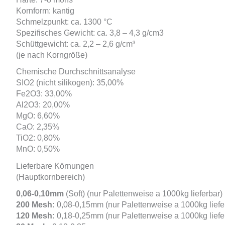
Kornform: kantig
Schmelzpunkt: ca. 1300 °C
Spezifisches Gewicht: ca. 3,8 – 4,3 g/cm3
Schüttgewicht: ca. 2,2 – 2,6 g/cm³
(je nach Korngröße)
Chemische Durchschnittsanalyse
SIO2 (nicht silikogen): 35,00%
Fe2O3: 33,00%
Al2O3: 20,00%
MgO: 6,60%
CaO: 2,35%
TiO2: 0,80%
MnO: 0,50%
Lieferbare Körnungen
(Hauptkornbereich)
0,06-0,10mm
(Soft) (nur Palettenweise a 1000kg lieferbar)
200
Mesh
:
0,08-0,15mm (nur Palettenweise a 1000kg liefe
120
Mesh
:
0,18-0,25mm (nur Palettenweise a 1000kg liefe