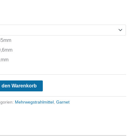
,35mm
-0,6mm
-1mm
n den Warenkorb
egorien:
Mehrwegstrahlmittel
,
Garnet