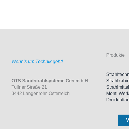
Produkte
Wenn's um Technik geht!
Strahltechn
OTS Sandstrahlsysteme Ges.m.b.H.
Strahlkabi
Tullner Straße 21
Strahlmitte
3442 Langenrohr, Österreich
Monti Wer
Drucklufta
V