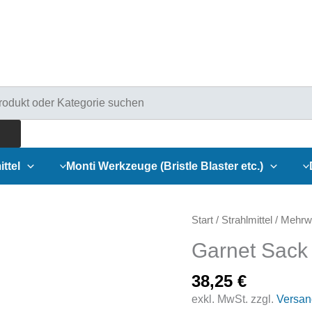
ducts
rch
ittel
Monti Werkzeuge (Bristle Blaster etc.)
Start
/
Strahlmittel
/
Mehrwe
Garnet Sack
38,25
€
exkl. MwSt.
zzgl.
Versan