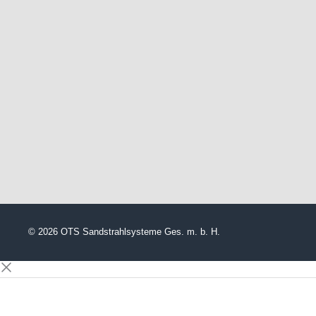
© 2026 OTS Sandstrahlsysteme Ges. m. b. H.