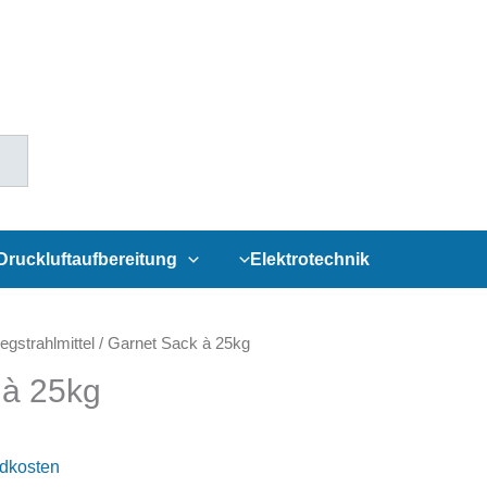
Druckluftaufbereitung
Elektrotechnik
gstrahlmittel
/ Garnet Sack à 25kg
 à 25kg
dkosten