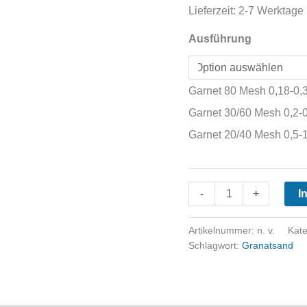
Lieferzeit:
2-7 Werktage
Ausführung
Garnet 80 Mesh 0,18-0
Garnet 30/60 Mesh 0,2
Garnet 20/40 Mesh 0,5
Garnet
-
+
I
Sack
à
Artikelnummer:
n. v.
Kat
25kg
Schlagwort:
Granatsand
Menge