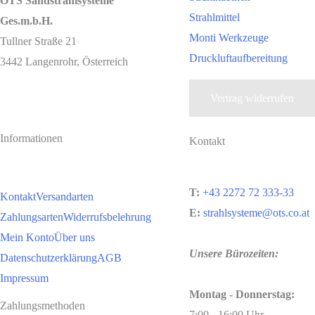
OTS Sandstrahlsysteme
Strahlmittel
Ges.m.b.H.
Monti Werkzeuge
Tullner Straße 21
Druckluftaufbereitung
3442 Langenrohr, Österreich
Vertrag widerrufen
Informationen
Kontakt
T:
+43 2272 72 333-33
Kontakt
Versandarten
E:
strahlsysteme@ots.co.at
Zahlungsarten
Widerrufsbelehrung
Mein Konto
Über uns
Unsere Bürozeiten:
Datenschutzerklärung
AGB
Impressum
Montag - Donnerstag:
Zahlungsmethoden
7:00 - 16:00 Uhr