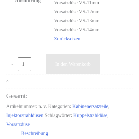
Ausführung
Vorsatzdüse VS-11mm
Vorsatzdüse VS-12mm
Vorsatzdüse VS-13mm
Vorsatzdüse VS-14mm
Zurücksetzen
Vorsatzdüse
-
+
In den Warenkorb
Borcarbid
VS
×
im
Gesamt:
Stahlmantel
Artikelnummer:
n. v.
Kategorien:
Kabinenersatzteile
,
Menge
Injektorstrahldüsen
Schlagwörter:
Kuppelstrahldüse
,
Vorsatzdüse
Beschreibung