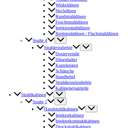
Winkeldüsen
Steckdüsen
Rundstrahldüsen
Feuchtstrahldüsen
Injektorstrahldüsen
Breitstrahldüsen / Flachstrahldüsen
Spalte 4
Strahlerzubehör
Dosierventile
Düsenhalter
Kupplungen
Schläuche
Handhebel
Strahlkesselzubehör
Kabinenersatzteile
Strahlkabinen
Spalte 1
Handstrahlkabinen
Injektorkabinen
Injektorkompaktkabinen
Druckstrahlkabinen