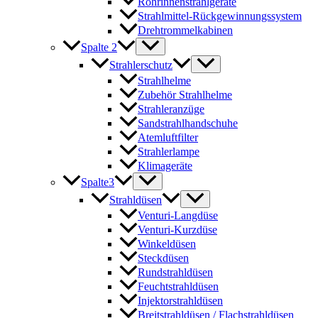
Rohrinnenstrahlgeräte
Strahlmittel-Rückgewinnungssystem
Drehtrommelkabinen
Spalte 2
Strahlerschutz
Strahlhelme
Zubehör Strahlhelme
Strahleranzüge
Sandstrahlhandschuhe
Atemluftfilter
Strahlerlampe
Klimageräte
Spalte3
Strahldüsen
Venturi-Langdüse
Venturi-Kurzdüse
Winkeldüsen
Steckdüsen
Rundstrahldüsen
Feuchtstrahldüsen
Injektorstrahldüsen
Breitstrahldüsen / Flachstrahldüsen