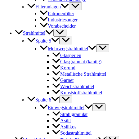
Filteranlagen
Patronenfilter
Industriesauger
Vorabscheider
Strahlmittel
Spalte 5
Mehrwegstrahlmittel
Glasperlen
Glasgranulat (kantig)
Korund
Metallische Strahlmittel
Garnet
Weichstrahlmittel
Kunststoffstrahlmittel
Spalte 6
Einwegstrahlmittel
Strahlgranulat
Asilit
Asilikos
Sodastrahlmittel