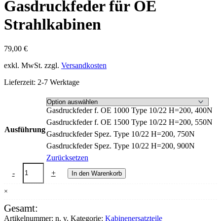
Gasdruckfeder für OE
Strahlkabinen
79,00
€
exkl. MwSt.
zzgl.
Versandkosten
Lieferzeit:
2-7 Werktage
Gasdruckfeder f. OE 1000 Type 10/22 H=200, 400N
Gasdruckfeder f. OE 1500 Type 10/22 H=200, 550N
Ausführung
Gasdruckfeder Spez. Type 10/22 H=200, 750N
Gasdruckfeder Spez. Type 10/22 H=200, 900N
Zurücksetzen
Gasdruckfeder
-
+
In den Warenkorb
für
OE
×
Strahlkabinen
Menge
Gesamt:
Artikelnummer:
n. v.
Kategorie:
Kabinenersatzteile