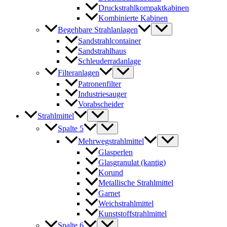
Druckstrahlkompaktkabinen
Kombinierte Kabinen
Begehbare Strahlanlagen
Sandstrahlcontainer
Sandstrahlhaus
Schleuderradanlage
Filteranlagen
Patronenfilter
Industriesauger
Vorabscheider
Strahlmittel
Spalte 5
Mehrwegstrahlmittel
Glasperlen
Glasgranulat (kantig)
Korund
Metallische Strahlmittel
Garnet
Weichstrahlmittel
Kunststoffstrahlmittel
Spalte 6