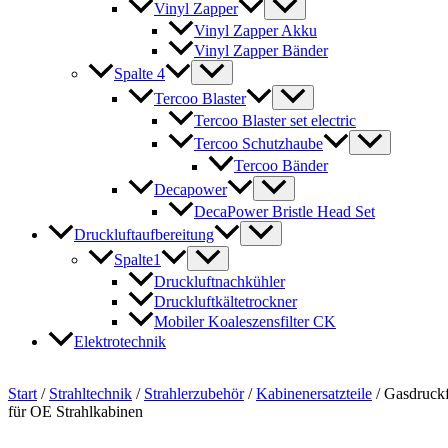
Vinyl Zapper
Vinyl Zapper Akku
Vinyl Zapper Bänder
Spalte 4
Tercoo Blaster
Tercoo Blaster set electric
Tercoo Schutzhaube
Tercoo Bänder
Decapower
DecaPower Bristle Head Set
Druckluftaufbereitung
Spalte1
Druckluftnachkühler
Druckluftkältetrockner
Mobiler Koaleszensfilter CK
Elektrotechnik
Start
/
Strahltechnik
/
Strahlerzubehör
/
Kabinenersatzteile
/ Gasdruck
für OE Strahlkabinen