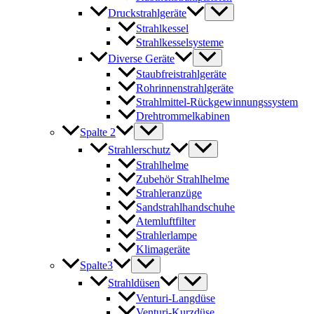
Druckstrahlgeräte
Strahlkessel
Strahlkesselsysteme
Diverse Geräte
Staubfreistrahlgeräte
Rohrinnenstrahlgeräte
Strahlmittel-Rückgewinnungssystem
Drehtrommelkabinen
Spalte 2
Strahlerschutz
Strahlhelme
Zubehör Strahlhelme
Strahleranzüge
Sandstrahlhandschuhe
Atemluftfilter
Strahlerlampe
Klimageräte
Spalte3
Strahldüsen
Venturi-Langdüse
Venturi-Kurzdüse