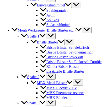
Einwegstrahlmittel
Strahlgranulat
Asilit
Asilikos
Sodastrahlmittel
Monti Werkzeuge (Bristle Blaster etc.)
Spalte 1
Bristle Blaster
Bristle Blaster Set-elektrisch
Bristle Blaster Set-pneumatisch
Bristle Blaster Set-Akku
Bristle Blaster Set Elektrisch Double
Bänder Bristle Blaster
Ersatzteile Bristle Blaster
Spalte 2
MBX Metal Blaster
MBX Electric 230V
MBX Pneumatic reverse
MBX Bänder
Spalte 3