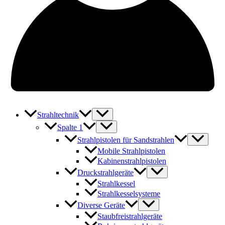
Strahltechnik
Spalte 1
Strahlpistolen für Sandstrahlen
Mobile Strahlpistolen
Kabinenstrahlpistolen
Druckstrahlgeräte
Strahlkessel
Strahlkesselsysteme
Diverse Geräte
Staubfreistrahlgeräte