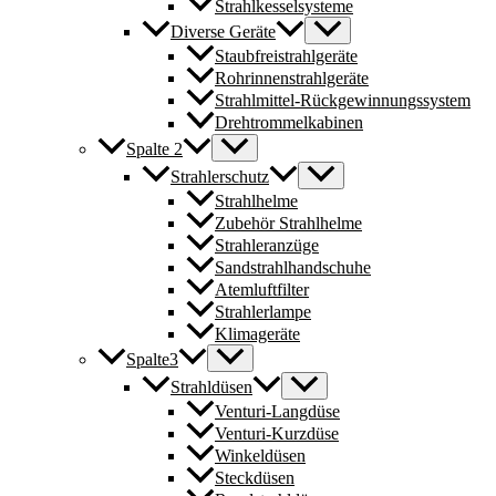
Strahlkesselsysteme
Diverse Geräte
Staubfreistrahlgeräte
Rohrinnenstrahlgeräte
Strahlmittel-Rückgewinnungssystem
Drehtrommelkabinen
Spalte 2
Strahlerschutz
Strahlhelme
Zubehör Strahlhelme
Strahleranzüge
Sandstrahlhandschuhe
Atemluftfilter
Strahlerlampe
Klimageräte
Spalte3
Strahldüsen
Venturi-Langdüse
Venturi-Kurzdüse
Winkeldüsen
Steckdüsen