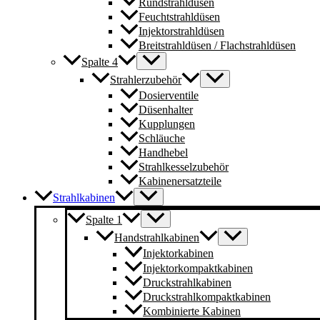
Rundstrahldüsen
Feuchtstrahldüsen
Injektorstrahldüsen
Breitstrahldüsen / Flachstrahldüsen
Spalte 4
Strahlerzubehör
Dosierventile
Düsenhalter
Kupplungen
Schläuche
Handhebel
Strahlkesselzubehör
Kabinenersatzteile
Strahlkabinen
Spalte 1
Handstrahlkabinen
Injektorkabinen
Injektorkompaktkabinen
Druckstrahlkabinen
Druckstrahlkompaktkabinen
Kombinierte Kabinen