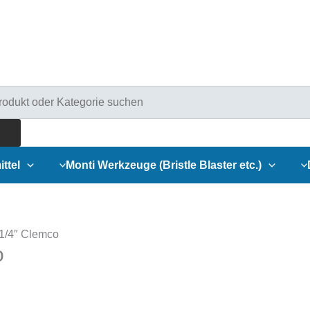
ducts
rch
ittel
Monti Werkzeuge (Bristle Blaster etc.)
 1/4″ Clemco
o