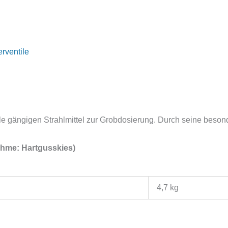
rventile
iele gängigen Strahlmittel zur Grobdosierung. Durch seine beso
hme: Hartgusskies)
4,7 kg