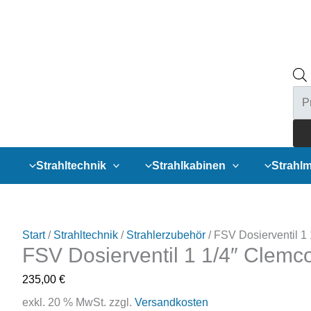
Pro
sea
Strahltechnik
Strahlkabinen
Strahlm
Start
/
Strahltechnik
/
Strahlerzubehör
/ FSV Dosierventil 1
FSV Dosierventil 1 1/4″ Clemc
235,00
€
exkl. 20 % MwSt.
zzgl.
Versandkosten