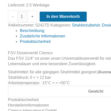
Lieferzeit:
2-5 Werktage
FSV
-
+
In den Warenkorb
Dosierventil
1
Artikelnummer:
02427D
Kategorien:
Strahlerzubehör
,
Dosie
1/4"
Beschreibung
Clemco
Zusätzliche Informationen
Menge
Produktsicherheit
FSV Dosierventil Clemco
Das FSV 11/4″ ist unser unser Universaldosierventil für v
Lebensdauer und eine besondere Zuverlässigkeit.
Strahlmittel: für alle gängigen Strahlmittel geeignet
(Ausna
Strahldruck: 0 < > 12 bar
Arbeitstemperatur: -15°C < > +50°C
Gewicht
Produktsicherheit
Herstellerinformationen
Clemco International GmbH