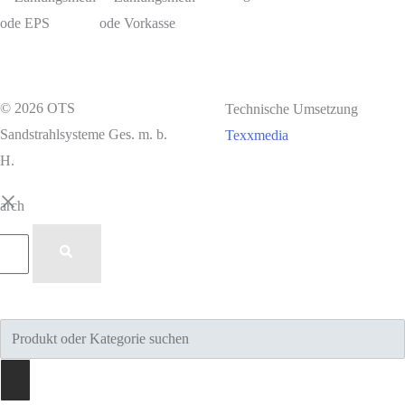
© 2026 OTS
Technische Umsetzung
Sandstrahlsysteme Ges. m. b.
Texxmedia
H.
earch
Products
search