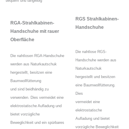
bequem und langlebig
RGS Strahlkabinen-
RGA-Strahlkabinen-
Handschuhe
Handschuhe mit rauer
Oberfläche
Die nahtlose RGS-
Die nahtlosen RGA-Handschuhe
Handschuhe werden aus
werden aus Naturkautschuk
Naturkautschuk
hergestellt, besitzen eine
hergestellt und besitzen
Baumwollfütterung
eine Baumwollfütterung.
und sind beidhändig zu
Dies
verwenden. Dies vermeidet eine
vermeidet eine
elektrostatische Aufladung und
elektrostatische
bietet vorzügliche
Aufladung und bietet
Beweglichkeit und ein spürbares
vorzügliche Beweglichkeit