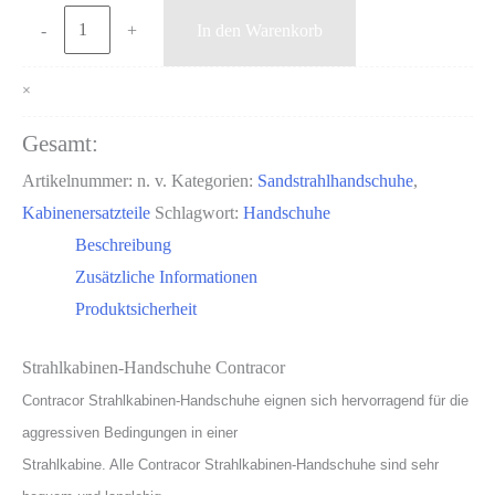
Strahlkabinen-
-
+
In den Warenkorb
Handschuhe
RGS/RGA
×
Contracor
Gesamt:
Menge
Artikelnummer:
n. v.
Kategorien:
Sandstrahlhandschuhe
,
Kabinenersatzteile
Schlagwort:
Handschuhe
Beschreibung
Zusätzliche Informationen
Produktsicherheit
Strahlkabinen-Handschuhe Contracor
Contracor Strahlkabinen-Handschuhe eignen sich hervorragend für die
aggressiven Bedingungen in einer
Strahlkabine. Alle Contracor Strahlkabinen-Handschuhe sind sehr