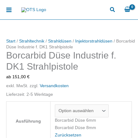
Zum
Inhalt
springen
Start
/
Strahltechnik
/
Strahldüsen
/
Injektorstrahldüsen
/ Borcarbid
Düse Industrie f. DK1 Strahlpistole
Borcarbid Düse Industrie f.
DK1 Strahlpistole
ab
151,00
€
exkl. MwSt.
zzgl.
Versandkosten
Lieferzeit:
2-5 Werktage
Borcarbid Düse 6mm
Ausführung
Borcarbid Düse 8mm
Zurücksetzen