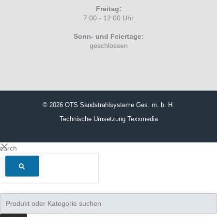
Freitag:
7:00 - 12:00 Uhr
Sonn- und Feiertage:
geschlossen
© 2026 OTS Sandstrahlsysteme Ges. m. b. H.
Technische Umsetzung
Texxmedia
search
Products
search