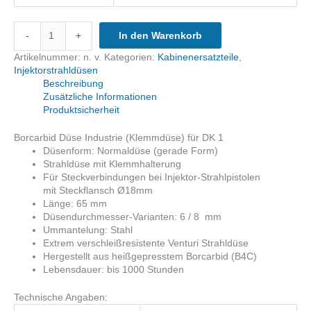
Borcarbid
-
+
In den Warenkorb
Düse
Industrie
Artikelnummer:
n. v.
Kategorien:
Kabinenersatzteile
,
f.
Injektorstrahldüsen
DK1
Beschreibung
Strahlpistole
Zusätzliche Informationen
Menge
Produktsicherheit
Borcarbid Düse Industrie (Klemmdüse) für DK 1
Düsenform: Normaldüse (gerade Form)
Strahldüse mit Klemmhalterung
Für Steckverbindungen bei Injektor-Strahlpistolen
mit Steckflansch Ø18mm
Länge: 65 mm
Düsendurchmesser-Varianten: 6 / 8 mm
Ummantelung: Stahl
Extrem verschleißresistente Venturi Strahldüse
Hergestellt aus heißgepresstem Borcarbid (B4C)
Lebensdauer: bis 1000 Stunden
Technische Angaben: