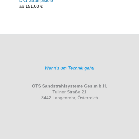
DK1 Strahlpistole
ab
151,00
€
Wenn's um Technik geht!
OTS Sandstrahlsysteme Ges.m.b.H.
Tullner Straße 21
3442 Langenrohr, Österreich