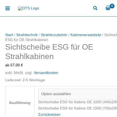
Zum
Inhalt
springen
Start
/
Strahltechnik
/
Strahlerzubehör
/
Kabinenersatzteile
/ Sichtsc
ESG für OE Strahlkabinen
Sichtscheibe ESG für OE
Strahlkabinen
ab
57,00
€
exkl. MwSt.
zzgl.
Versandkosten
Lieferzeit:
2-5 Werktage
Sichtscheibe ESG für Kabine OE 1000 (440x29
Ausführung
Sichtscheibe ESG für Kabine OE 1500 (700x29
Zurücksetzen