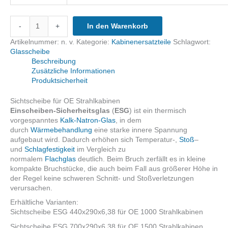
Sichtscheibe
-
+
In den Warenkorb
ESG
für
Artikelnummer:
n. v.
Kategorie:
Kabinenersatzteile
Schlagwort:
OE
Glasscheibe
Strahlkabinen
Beschreibung
Menge
Zusätzliche Informationen
Produktsicherheit
Sichtscheibe für OE Strahlkabinen
Einscheiben-Sicherheitsglas
(
ESG
) ist ein thermisch
vorgespanntes
Kalk-Natron-Glas
, in dem
durch
Wärmebehandlung
eine starke innere Spannung
aufgebaut wird. Dadurch erhöhen sich Temperatur-,
Stoß
–
und
Schlagfestigkeit
im Vergleich zu
normalem
Flachglas
deutlich. Beim Bruch zerfällt es in kleine
kompakte Bruchstücke, die auch beim Fall aus größerer Höhe in
der Regel keine schweren Schnitt- und Stoßverletzungen
verursachen.
Erhältliche Varianten:
Sichtscheibe ESG 440x290x6,38 für OE 1000 Strahlkabinen
Sichtscheibe ESG 700x290x6,38 für OE 1500 Strahlkabinen