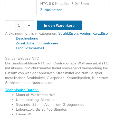
NTC-8.0 Kurzdüse 8.0x45mm
Zurücksetzen
NTC
-
+
In den Warenkorb
Kurzdüse
Wolframcarbid,
Artikelnummer:
n. v.
Kategorien:
Strahldüsen
,
Venturi-Kurzdüse
Länge
Beschreibung
45mm
Zusätzliche Informationen
Menge
Produktsicherheit
Sandstrahldüse NTC
Die Sandstrahldüse NTC von Contracor aus Wolframcarbid (TC)
mit Aluminium-Schutzmantel findet vorwiegend Verwendung bei
Einsatz von weniger abrasiven Strahlmittel wie zum Beispiel
metallischen Strahlmittel, Glasperlen, Keramikperlen, Kunststoff-
Strahlmittel und Nussschalen.
Technische Daten:
Material: Wolframcarbid
Ummantelung: Aluminium
Gewinde: 25 mm Aluminium-Grobgewinde
Lebenszeit: Bis zu 400 Stunden
Länge: 45 mm