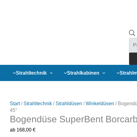
Pro
sea
Strahltechnik
Strahlkabinen
Strahlm
Start
/
Strahltechnik
/
Strahldüsen
/
Winkeldüsen
/ Bogendü
45°
Bogendüse SuperBent Borcarb
ab
168,00
€