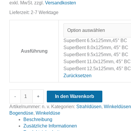
exkl. MwSt.
zzgl.
Versandkosten
Lieferzeit:
2-7 Werktage
SuperBent 6.5x125mm,45° BC
SuperBent 8.0x125mm, 45° BC
Ausführung
SuperBent 9.5x125mm, 45° BC
SuperBent 11.0x125mm, 45° BC
SuperBent 12.5x125mm, 45° BC
Zurücksetzen
Bogendüse
-
+
In den Warenkorb
SuperBent
Borcarbid
Artikelnummer:
n. v.
Kategorien:
Strahldüsen
,
Winkeldüsen
45°
Bogendüse
,
Winkeldüse
Menge
Beschreibung
Zusätzliche Informationen