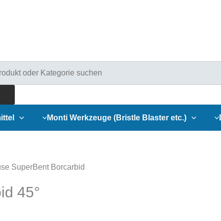
ducts
rch
ittel
Monti Werkzeuge (Bristle Blaster etc.)
se SuperBent Borcarbid
id 45°