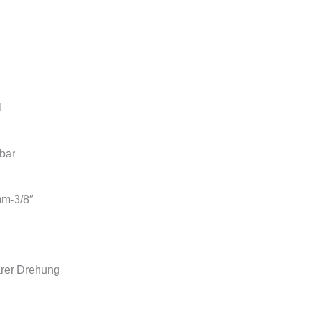
l
rbar
mm-3/8″
arer Drehung