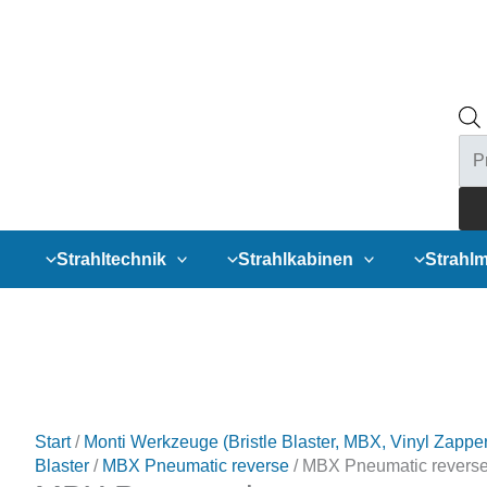
Pro
sea
Strahltechnik
Strahlkabinen
Strahlm
Start
/
Monti Werkzeuge (Bristle Blaster, MBX, Vinyl Zapper
Blaster
/
MBX Pneumatic reverse
/ MBX Pneumatic revers