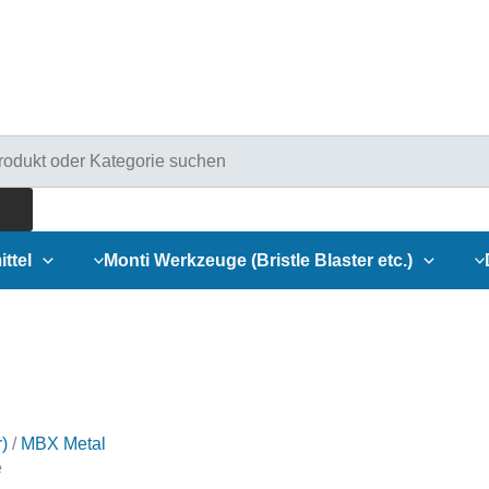
ducts
rch
ittel
Monti Werkzeuge (Bristle Blaster etc.)
)
/
MBX Metal
e