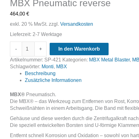
MBX Pneumatic reverse
464,00
€
exkl. 20 % MwSt.
zzgl.
Versandkosten
Lieferzeit:
2-7 Werktage
MBX
-
+
In den Warenkorb
Pneumatic
reverse
Artikelnummer:
SP-421
Kategorien:
MBX Metal Blaster
,
MB
Menge
Schlagwörter:
Monti
,
MBX
Beschreibung
Zusätzliche Informationen
MBX®
Pneumatisch.
Die MBX® – das Werkzeug zum Entfernen von Rost, Korrosio
Schweißnähten in einem Arbeitsgang. Die Band mit flexible
Gehäuse und diese werden durch die Zentrifugalkraft nach 
Die speziell entwickelten Borsten sind U-förmige Klammern
Entfernt schnell Korrosion und Oxidation – sowohl von ha