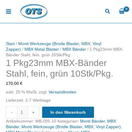
Zum
Inhalt
springen
Start
/
Monti Werkzeuge (Bristle Blaster, MBX, Vinyl
Zapper)
/
MBX Metal Blaster
/
MBX Bänder
/ 1 Pkg23mm MBX-
Bänder Stahl, fein, grün 10Stk/Pkg.
1 Pkg23mm MBX-Bänder
Stahl, fein, grün 10Stk/Pkg.
170,00
€
exkl. 20 % MwSt.
zzgl.
Versandkosten
Lieferzeit:
2-7 Werktage
1
-
+
In den Warenkorb
Pkg23mm
MBX-
Artikelnummer:
MB-005-10
Kategorien:
Monti Bänder
,
MBX
Bänder
Bänder
,
Monti Werkzeuge (Bristle Blaster, MBX, Vinyl Zapper)
,
Stahl,