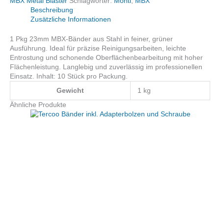
MBX Metal Blaster
Schlagwörter:
Monti
,
MBX
fein,
Beschreibung
grün
Zusätzliche Informationen
10Stk/Pkg.
Menge
1 Pkg 23mm MBX-Bänder aus Stahl in feiner, grüner
Ausführung. Ideal für präzise Reinigungsarbeiten, leichte
Entrostung und schonende Oberflächenbearbeitung mit hoher
Flächenleistung. Langlebig und zuverlässig im professionellen
Einsatz. Inhalt: 10 Stück pro Packung.
Gewicht
1 kg
Ähnliche Produkte