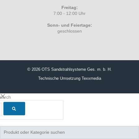
Freitag:
7:00 - 12:00 Uhr
Sonn- und Feiertage:
geschlossen
© 2026 OTS Sandstrahlsysteme Ges. m. b. H.
Technische Umsetzung
Texxmedia
search
Products
search