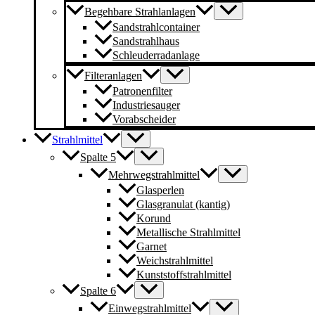
Begehbare Strahlanlagen
Sandstrahlcontainer
Sandstrahlhaus
Schleuderradanlage
Filteranlagen
Patronenfilter
Industriesauger
Vorabscheider
Strahlmittel
Spalte 5
Mehrwegstrahlmittel
Glasperlen
Glasgranulat (kantig)
Korund
Metallische Strahlmittel
Garnet
Weichstrahlmittel
Kunststoffstrahlmittel
Spalte 6
Einwegstrahlmittel