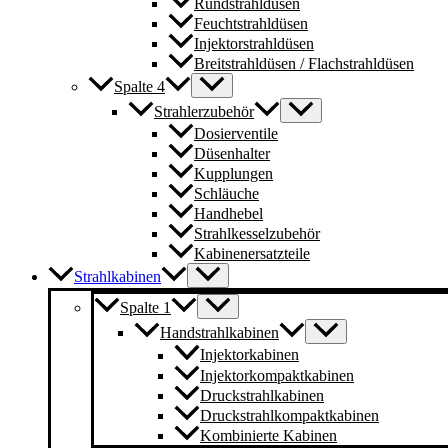
Rundstrahldüsen
Feuchtstrahldüsen
Injektorstrahldüsen
Breitstrahldüsen / Flachstrahldüsen
Spalte 4
Strahlerzubehör
Dosierventile
Düsenhalter
Kupplungen
Schläuche
Handhebel
Strahlkesselzubehör
Kabinenersatzteile
Strahlkabinen
Spalte 1
Handstrahlkabinen
Injektorkabinen
Injektorkompaktkabinen
Druckstrahlkabinen
Druckstrahlkompaktkabinen
Kombinierte Kabinen