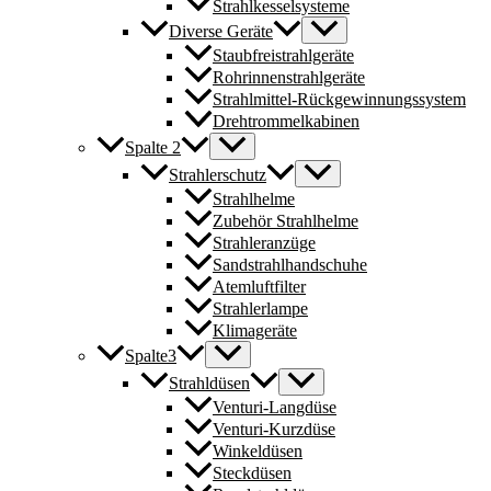
Strahlkesselsysteme
Diverse Geräte
Staubfreistrahlgeräte
Rohrinnenstrahlgeräte
Strahlmittel-Rückgewinnungssystem
Drehtrommelkabinen
Spalte 2
Strahlerschutz
Strahlhelme
Zubehör Strahlhelme
Strahleranzüge
Sandstrahlhandschuhe
Atemluftfilter
Strahlerlampe
Klimageräte
Spalte3
Strahldüsen
Venturi-Langdüse
Venturi-Kurzdüse
Winkeldüsen
Steckdüsen