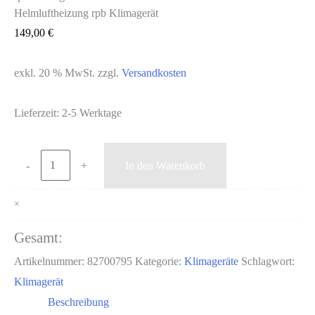
Helmluftheizung rpb Klimagerät
149,00
€
exkl. 20 % MwSt.
zzgl.
Versandkosten
Lieferzeit:
2-5 Werktage
Helmluftheizung
-
+
In den Warenkorb
rpb
Klimagerät
×
Menge
Gesamt:
Artikelnummer:
82700795
Kategorie:
Klimageräte
Schlagwort:
Klimagerät
Beschreibung