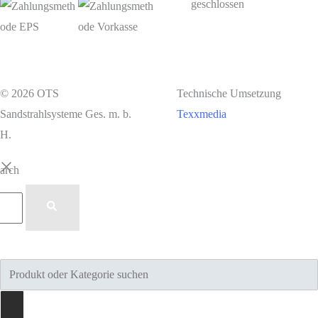
geschlossen
© 2026 OTS
Technische Umsetzung
Sandstrahlsysteme Ges. m. b.
Texxmedia
H.
earch
Products
search