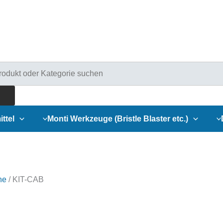
ducts
rch
ittel
Monti Werkzeuge (Bristle Blaster etc.)
he
/ KIT-CAB