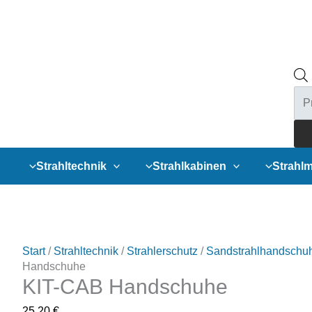
Pro
sea
Strahltechnik
Strahlkabinen
Strahlm
Start
/
Strahltechnik
/
Strahlerschutz
/
Sandstrahlhandschu
Handschuhe
KIT-CAB Handschuhe
25,20
€