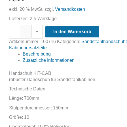
exkl. 20 % MwSt.
zzgl.
Versandkosten
Lieferzeit:
2-5 Werktage
KIT-
-
+
In den Warenkorb
CAB
Handschuhe
Artikelnummer:
100716
Kategorien:
Sandstrahlhandschuh
Menge
Kabinenersatzteile
Beschreibung
Zusätzliche Informationen
Handschuh KIT-CAB
robuster Handschuh für Sandstrahlkabinen.
Technische Daten:
Länge: 700mm
Stulpendurchmesser: 150mm
Größe: 10
Obermaterial: 100% Polyester