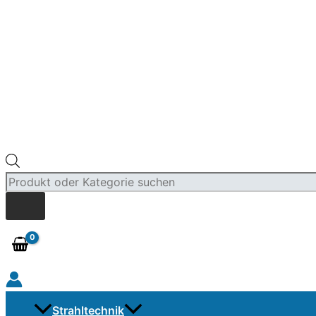
Products
search
Strahltechnik