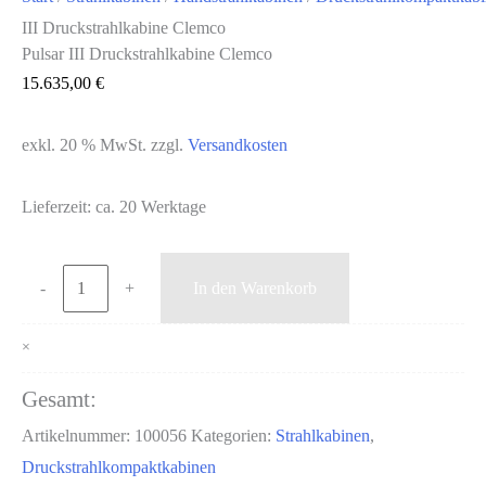
III Druckstrahlkabine Clemco
Pulsar III Druckstrahlkabine Clemco
15.635,00
€
exkl. 20 % MwSt.
zzgl.
Versandkosten
Lieferzeit:
ca. 20 Werktage
Pulsar
-
+
In den Warenkorb
III
Druckstrahlkabine
×
Clemco
Gesamt:
Menge
Artikelnummer:
100056
Kategorien:
Strahlkabinen
,
Druckstrahlkompaktkabinen