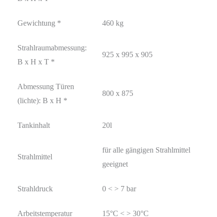
Gewichtung *
460 kg
Strahlraumabmessung:
925 x 995 x 905
B x H x T *
Abmessung Türen
800 x 875
(lichte): B x H *
Tankinhalt
20l
für alle gängigen Strahlmittel
Strahlmittel
geeignet
Strahldruck
0 < > 7 bar
Arbeitstemperatur
15°C < > 30°C