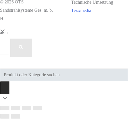
© 2026 OTS
Technische Umsetzung
Sandstrahlsysteme Ges. m. b.
Texxmedia
H.
earch
Products
search
Nach
oben
scrollen