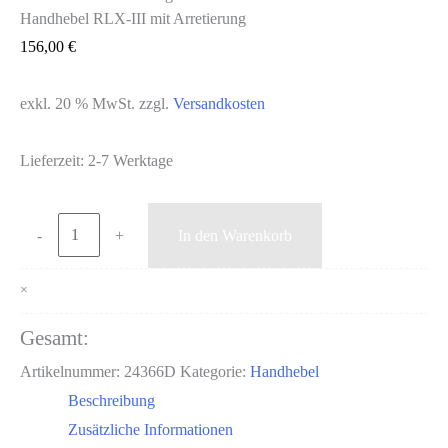
Handhebel RLX-III mit Arretierung
156,00
€
exkl. 20 % MwSt.
zzgl.
Versandkosten
Lieferzeit:
2-7 Werktage
Handhebel
-
+
In den Warenkorb
RLX-
III
×
mit
Gesamt:
Arretierung
Artikelnummer:
24366D
Kategorie:
Handhebel
Menge
Beschreibung
Zusätzliche Informationen