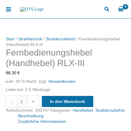
Zum
Inhalt
springen
Start
/
Strahltechnik
/
Strahlerzubehör
/ Fernbedienungshebel
(Handhebel) RLX-III
Fernbedienungshebel
(Handhebel) RLX-III
88,30
€
exkl. 20 % MwSt.
zzgl.
Versandkosten
Lieferzeit:
2-5 Werktage
Fernbedienungshebel
-
+
In den Warenkorb
(Handhebel)
RLX-
Artikelnummer:
100707
Kategorien:
Handhebel
,
Strahlerzubehör
III
Beschreibung
Menge
Zusätzliche Informationen