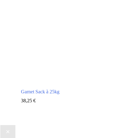
Garnet Sack à 25kg
38,25
€