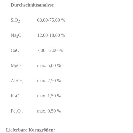
Durchschnittsanalyse
SiO
68,00-75,00 %
2
Na
O
12,00-18,00 %
2
CaO
7,00-12,00 %
MgO
max. 5,00 %
Al
O
max. 2,50 %
2
3
K
O
max. 1,50 %
2
Fe
O
max. 0,50 %
2
3
Lieferbare Korngrößen: