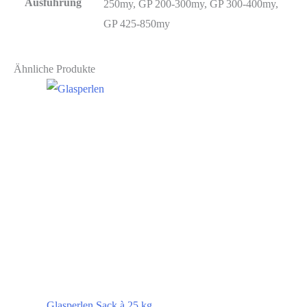
Ausführung
250my, GP 200-300my, GP 300-400my,
GP 425-850my
Ähnliche Produkte
Glasperlen Sack à 25 kg