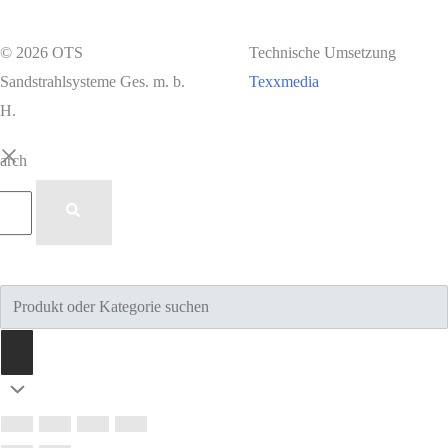
© 2026 OTS
Technische Umsetzung
Sandstrahlsysteme Ges. m. b.
Texxmedia
H.
earch
Products
search
Nach
oben
scrollen