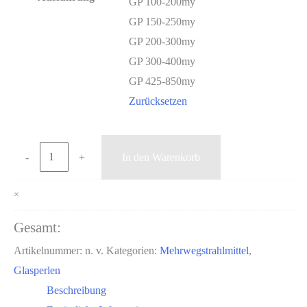
GP 100-200my
GP 150-250my
GP 200-300my
GP 300-400my
GP 425-850my
Zurücksetzen
Glasperlen
-
+
In den Warenkorb
Palette
à
×
1000
Gesamt:
kg
Artikelnummer:
n. v.
Kategorien:
Mehrwegstrahlmittel
,
Menge
Glasperlen
Beschreibung