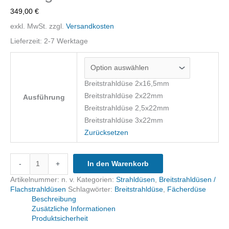
349,00
€
exkl. MwSt.
zzgl.
Versandkosten
Lieferzeit:
2-7 Werktage
Breitstrahldüse 2x16,5mm
Breitstrahldüse 2x22mm
Ausführung
Breitstrahldüse 2,5x22mm
Breitstrahldüse 3x22mm
Zurücksetzen
Breit-
-
+
In den Warenkorb
Strahldüse/Flach-
Strahldüse,
Artikelnummer:
n. v.
Kategorien:
Strahldüsen
,
Breitstrahldüsen /
Siliziumkarbid/Borkarbid-
Flachstrahldüsen
Schlagwörter:
Breitstrahldüse
,
Fächerdüse
Mischmaterial,
Beschreibung
50mm
Zusätzliche Informationen
Grobgewinde
Produktsicherheit
Menge