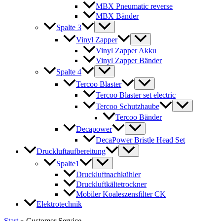
MBX Pneumatic reverse
MBX Bänder
Spalte 3
Vinyl Zapper
Vinyl Zapper Akku
Vinyl Zapper Bänder
Spalte 4
Tercoo Blaster
Tercoo Blaster set electric
Tercoo Schutzhaube
Tercoo Bänder
Decapower
DecaPower Bristle Head Set
Druckluftaufbereitung
Spalte1
Druckluftnachkühler
Druckluftkältetrockner
Mobiler Koaleszensfilter CK
Elektrotechnik
Start
»
Customer Service