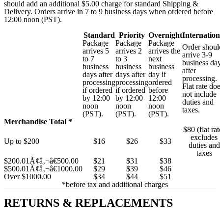
should add an additional $5.00 charge for standard Shipping &
Delivery. Orders arrive in 7 to 9 business days when ordered before
12:00 noon (PST).
Standard
Priority
Overnight
Internation
Package
Package
Package
Order shoul
arrives 5
arrives 2
arrives the
arrive 3-9
to 7
to 3
next
business da
business
business
business
after
days after
days after
day if
processing.
processing
processing
ordered
Flat rate do
if ordered
if ordered
before
not include
by 12:00
by 12:00
12:00
duties and
noon
noon
noon
taxes.
(PST).
(PST).
(PST).
Merchandise Total *
$80 (flat rat
excludes
Up to $200
$16
$26
$33
duties and
taxes
$200.01Ã¢â‚¬â€500.00
$21
$31
$38
$500.01Ã¢â‚¬â€1000.00
$29
$39
$46
Over $1000.00
$34
$44
$51
*before tax and additional charges
RETURNS & REPLACEMENTS