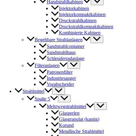
Handstrahlkabinen
Injektorkabinen
Injektorkompaktkabinen
Druckstrahlkabinen
Druckstrahlkompaktkabinen
Kombinierte Kabinen
Begehbare Strahlanlagen
Sandstrahlcontainer
Sandstrahlhaus
Schleuderradanlage
Filteranlagen
Patronenfilter
Industriesauger
Vorabscheider
Strahlmittel
Spalte 5
Mehrwegstrahlmittel
Glasperlen
Glasgranulat (kantig)
Korund
Metallische Strahlmittel