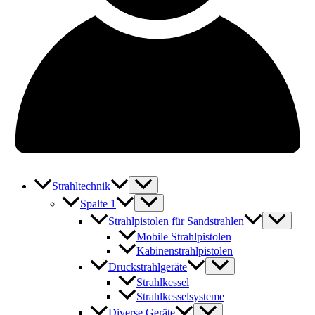
Strahltechnik
Spalte 1
Strahlpistolen für Sandstrahlen
Mobile Strahlpistolen
Kabinenstrahlpistolen
Druckstrahlgeräte
Strahlkessel
Strahlkesselsysteme
Diverse Geräte