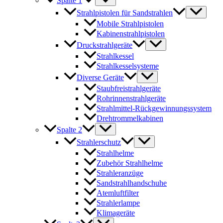
Spalte 1
Strahlpistolen für Sandstrahlen
Mobile Strahlpistolen
Kabinenstrahlpistolen
Druckstrahlgeräte
Strahlkessel
Strahlkesselsysteme
Diverse Geräte
Staubfreistrahlgeräte
Rohrinnenstrahlgeräte
Strahlmittel-Rückgewinnungssystem
Drehtrommelkabinen
Spalte 2
Strahlerschutz
Strahlhelme
Zubehör Strahlhelme
Strahleranzüge
Sandstrahlhandschuhe
Atemluftfilter
Strahlerlampe
Klimageräte