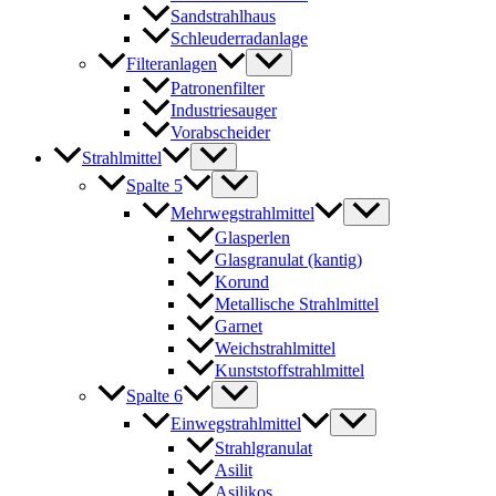
Sandstrahlhaus
Schleuderradanlage
Filteranlagen
Patronenfilter
Industriesauger
Vorabscheider
Strahlmittel
Spalte 5
Mehrwegstrahlmittel
Glasperlen
Glasgranulat (kantig)
Korund
Metallische Strahlmittel
Garnet
Weichstrahlmittel
Kunststoffstrahlmittel
Spalte 6
Einwegstrahlmittel
Strahlgranulat
Asilit
Asilikos