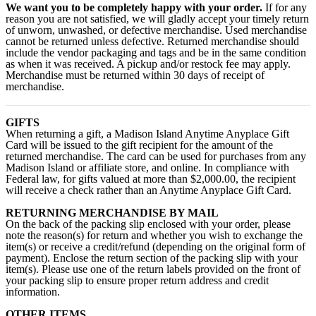
We want you to be completely happy with your order.
If for any
reason you are not satisfied, we will gladly accept your timely return
of unworn, unwashed, or defective merchandise. Used merchandise
cannot be returned unless defective. Returned merchandise should
include the vendor packaging and tags and be in the same condition
as when it was received. A pickup and/or restock fee may apply.
Merchandise must be returned within 30 days of receipt of
merchandise.
GIFTS
When returning a gift, a Madison Island Anytime Anyplace Gift
Card will be issued to the gift recipient for the amount of the
returned merchandise. The card can be used for purchases from any
Madison Island or affiliate store, and online. In compliance with
Federal law, for gifts valued at more than $2,000.00, the recipient
will receive a check rather than an Anytime Anyplace Gift Card.
RETURNING MERCHANDISE BY MAIL
On the back of the packing slip enclosed with your order, please
note the reason(s) for return and whether you wish to exchange the
item(s) or receive a credit/refund (depending on the original form of
payment). Enclose the return section of the packing slip with your
item(s). Please use one of the return labels provided on the front of
your packing slip to ensure proper return address and credit
information.
OTHER ITEMS