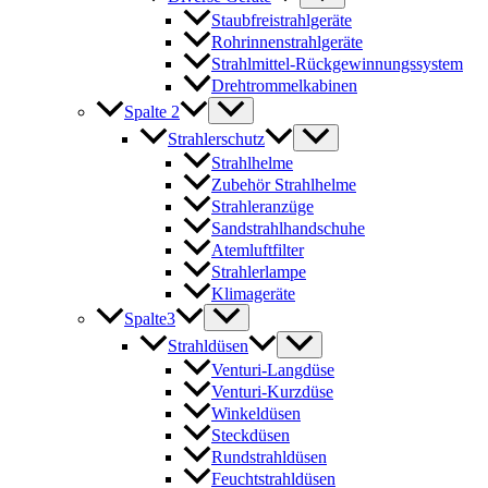
Staubfreistrahlgeräte
Rohrinnenstrahlgeräte
Strahlmittel-Rückgewinnungssystem
Drehtrommelkabinen
Spalte 2
Strahlerschutz
Strahlhelme
Zubehör Strahlhelme
Strahleranzüge
Sandstrahlhandschuhe
Atemluftfilter
Strahlerlampe
Klimageräte
Spalte3
Strahldüsen
Venturi-Langdüse
Venturi-Kurzdüse
Winkeldüsen
Steckdüsen
Rundstrahldüsen
Feuchtstrahldüsen