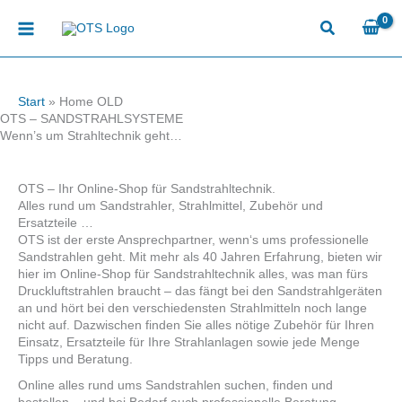
Zum
Inhalt
springen
Start
»
Home OLD
OTS – SANDSTRAHLSYSTEME
Wenn’s um Strahltechnik geht…
OTS – Ihr Online-Shop für Sandstrahltechnik.
Alles rund um Sandstrahler, Strahlmittel, Zubehör und
Ersatzteile …
OTS ist der erste Ansprechpartner, wenn‘s ums professionelle
Sandstrahlen geht. Mit mehr als 40 Jahren Erfahrung, bieten wir
hier im Online-Shop für Sandstrahltechnik alles, was man fürs
Druckluftstrahlen braucht – das fängt bei den Sandstrahlgeräten
an und hört bei den verschiedensten Strahlmitteln noch lange
nicht auf. Dazwischen finden Sie alles nötige Zubehör für Ihren
Einsatz, Ersatzteile für Ihre Strahlanlagen sowie jede Menge
Tipps und Beratung.
Online alles rund ums Sandstrahlen suchen, finden und
bestellen – und bei Bedarf auch professionelle Beratung