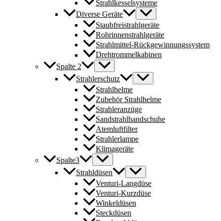
Strahlkesselsysteme
Diverse Geräte
Staubfreistrahlgeräte
Rohrinnenstrahlgeräte
Strahlmittel-Rückgewinnungssystem
Drehtrommelkabinen
Spalte 2
Strahlerschutz
Strahlhelme
Zubehör Strahlhelme
Strahleranzüge
Sandstrahlhandschuhe
Atemluftfilter
Strahlerlampe
Klimageräte
Spalte3
Strahldüsen
Venturi-Langdüse
Venturi-Kurzdüse
Winkeldüsen
Steckdüsen