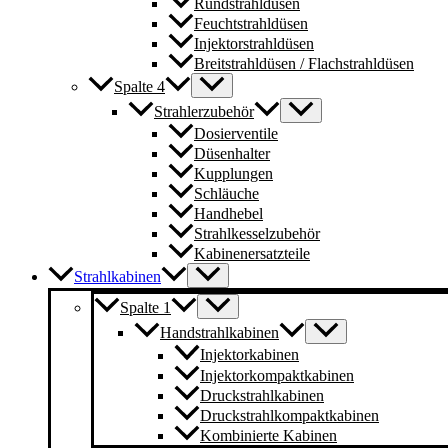
Rundstrahldüsen
Feuchtstrahldüsen
Injektorstrahldüsen
Breitstrahldüsen / Flachstrahldüsen
Spalte 4
Strahlerzubehör
Dosierventile
Düsenhalter
Kupplungen
Schläuche
Handhebel
Strahlkesselzubehör
Kabinenersatzteile
Strahlkabinen
Spalte 1
Handstrahlkabinen
Injektorkabinen
Injektorkompaktkabinen
Druckstrahlkabinen
Druckstrahlkompaktkabinen
Kombinierte Kabinen