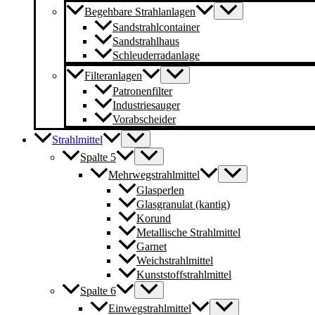
Begehbare Strahlanlagen
Sandstrahlcontainer
Sandstrahlhaus
Schleuderradanlage
Filteranlagen
Patronenfilter
Industriesauger
Vorabscheider
Strahlmittel
Spalte 5
Mehrwegstrahlmittel
Glasperlen
Glasgranulat (kantig)
Korund
Metallische Strahlmittel
Garnet
Weichstrahlmittel
Kunststoffstrahlmittel
Spalte 6
Einwegstrahlmittel