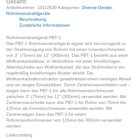
(75mm)
Gesamt:
-
Artikelnummer:
10112630
Kategorien:
Diverse Geräte
,
12"
Rohrinnenstrahlgeräte
(300mm)
Beschreibung
Menge
Zusätzliche Informationen
Rohrinnenstrahlgerät PBT-1
Das PBT-1 Rohrinnenstrahlgerät eignet sich hervorragend zu
der Strahlreinigung von Rohren mit einen Innendurchmesser
von 3“ (75mm) bis 12“ (300mm). Das PBT-1 besteht aus einer
Wolframkarbiddüse, in Venturiform mit einer kreisförmigen
Ablenkscheibe aus Wolframkarbid, die das Strahlmittel in ein
regelmäßig kreisförmiges Muster strahlt. Die
Wolframkarbidkonstruktion gewährleistet einen niedrigen Abrieb
und ein langes Einsatzleben. Durch Zentriermanschetten und –
wagen kann das PBT-1 für alle Rohrinnendurchmesser
zwischen 3“ (75mm) bis 12“ (300mm) verwendet werden. Mit
Zentriermanschette kann das PBT-1 für Rohre von 75mm bis
125mm als Innendurchmesser verwendet werden. Mit
Zentrierwagen kann das PBT-1 für einen
Rohrinnendurchmesser von 125mm bis 300mm verwendet
werden.
Lieferumfang