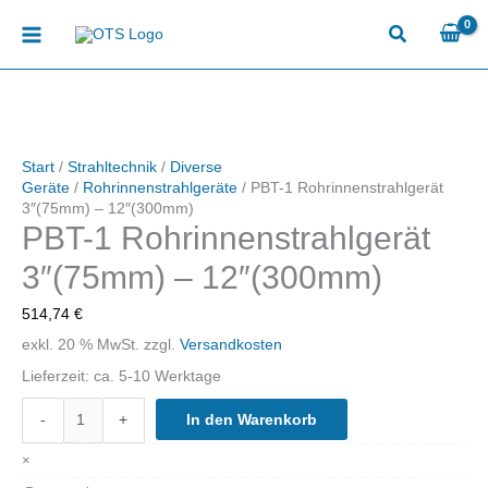
Zum
Inhalt
springen
Start
/
Strahltechnik
/
Diverse
Geräte
/
Rohrinnenstrahlgeräte
/ PBT-1 Rohrinnenstrahlgerät
3″(75mm) – 12″(300mm)
PBT-1 Rohrinnenstrahlgerät
3″(75mm) – 12″(300mm)
514,74
€
exkl. 20 % MwSt.
zzgl.
Versandkosten
Lieferzeit:
ca. 5-10 Werktage
PBT-
-
+
In den Warenkorb
1
Rohrinnenstrahlgerät
×
3"