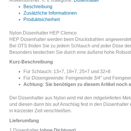
Artikelnummer:
n. v.
Kategorie:
Düsenhalter
Clemco
Beschreibung
Feingewinde
Zusätzliche Informationen
Menge
Produktsicherheit
Nylon Düsenhalter HEP Clemco
HEP Düsenhalter werden beim Druckstrahlen angewendet u
Bei OTS finden Sie zu jedem Schlauch und jeder Düse de
Besonders bestechen Sie durch eine äußerst hohe Robusth
Kurz-Beschreibung
Für Schlauch: 13×7, 19×7, 25×7 und 32×8
Für Düsengewinde: Feingewinde 3/4″ und Feingewi
Achtung: Sie benötigen zu diesem Artikel noch
Der Düsenhalter aus Nylon wird mit den mitgelieferten Met
und diesen dann bis auf Anschlag fest in den Düsenhalter
in kürzester Zeit verschleißen.
Lieferumfang
1 Düsenhalter
(ohne Dichtung)