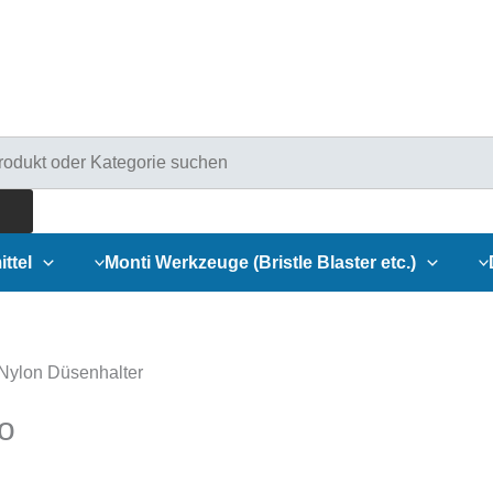
ducts
rch
ittel
Monti Werkzeuge (Bristle Blaster etc.)
Nylon Düsenhalter
o