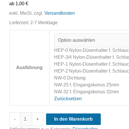
ab
1,00
€
exkl. MwSt.
zzgl.
Versandkosten
Lieferzeit:
2-7 Werktage
HEP-0 Nylon-Düsenhalter f. Schlau
HEP-3/4 Nylon-Düsenhalter f. Schla
HEP-1 Nylon-Düsenhalter f. Schlau
Ausführung
HEP-2 Nylon-Düsenhalter f. Schlau
NW-0 Dichtung
NW-25 f. Eingangskonus 25mm
NW-32 f. Eingangskonus 32mm
Zurücksetzen
HEP
-
+
In den Warenkorb
Nylon
Düsenhalter