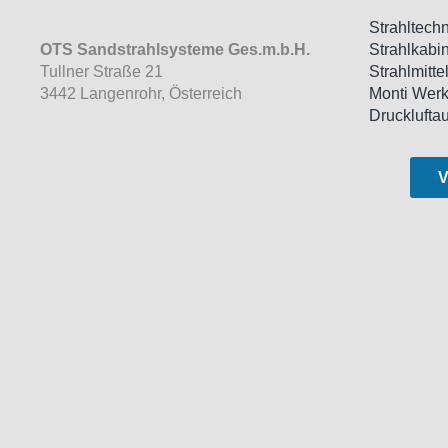
Strahltechn
OTS Sandstrahlsysteme Ges.m.b.H.
Strahlkabi
Tullner Straße 21
Strahlmitte
3442 Langenrohr, Österreich
Monti Wer
Drucklufta
V