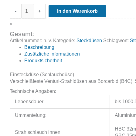
GBC/HBC
-
+
In den Warenkorb
Steckdüsen,
Borcarbid,
×
L=100-
Gesamt:
120mm
Menge
Artikelnummer:
n. v.
Kategorie:
Steckdüsen
Schlagwort:
St
Beschreibung
Zusätzliche Informationen
Produktsicherheit
Einsteckdüse (Schlauchdüse)
Verschleißfeste Venturi-Strahldüsen aus Borcarbid (B4C). 
Technische Angaben:
Lebensdauer:
bis 1000
Ummantelung:
Aluminiu
HBC 32mm
Strahlschlauch innen:
GBC 25mm