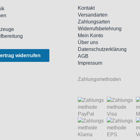
Kontakt
ik
Versandarten
nen
Zahlungsarten
l
Widerrufsbelehrung
kzeuge
Mein Konto
ufbereitung
Über uns
Datenschutzerklärung
ertrag widerrufen
AGB
Impressum
Zahlungsmethoden