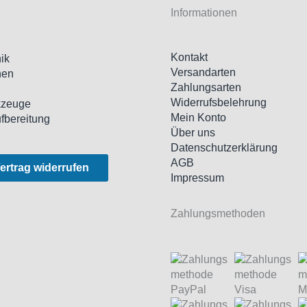
Informationen
Kontakt
ik
Versandarten
nen
Zahlungsarten
l
Widerrufsbelehrung
kzeuge
Mein Konto
ufbereitung
Über uns
Datenschutzerklärung
AGB
ertrag widerrufen
Impressum
Zahlungsmethoden