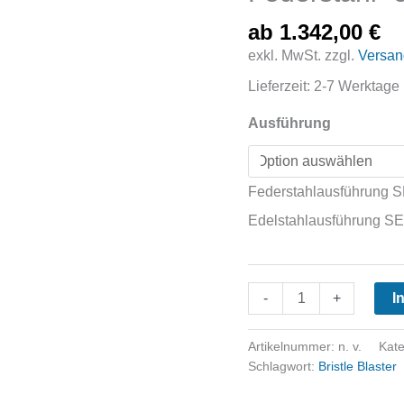
ab
1.342,00
€
exkl. MwSt.
zzgl.
Versan
Lieferzeit:
2-7 Werktage
Ausführung
Federstahlausführung
Edelstahlausführung 
Bristle
-
+
I
Blaster
Set
Artikelnummer:
n. v.
Kat
Elektrisch
Schlagwort:
Bristle Blaster
Double(900W)
Federstahl-