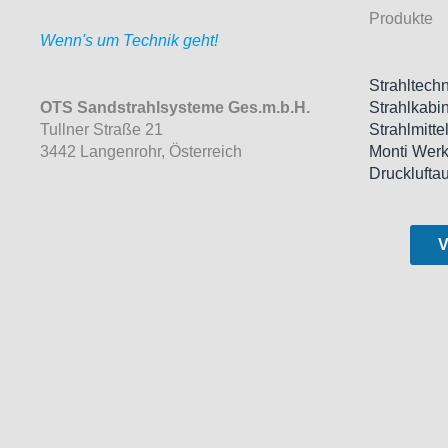
Produkte
Wenn's um Technik geht!
Strahltechn
OTS Sandstrahlsysteme Ges.m.b.H.
Strahlkabi
Tullner Straße 21
Strahlmitte
3442 Langenrohr, Österreich
Monti Wer
Drucklufta
V