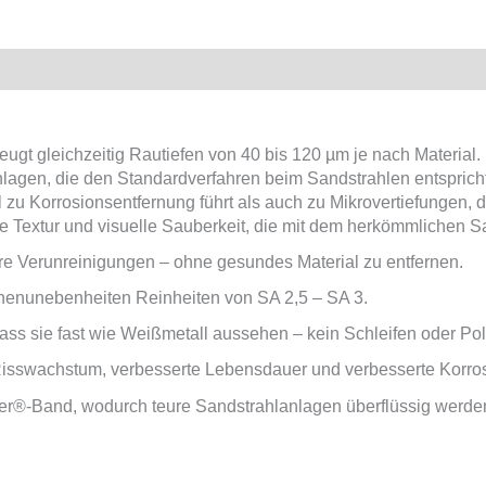
oder
Edelstahlausführung
Menge
icherheit
eugt gleichzeitig Rautiefen von 40 bis 120 µm je nach Material.
chlagen, die den Standardverfahren beim Sandstrahlen entsprich
 zu Korrosionsentfernung führt als auch zu Mikrovertiefungen, d
ne Textur und visuelle Sauberkeit, die mit dem herkömmlichen S
re Verunreinigungen – ohne gesundes Material zu entfernen.
henunebenheiten Reinheiten von SA 2,5 – SA 3.
 dass sie fast wie Weißmetall aussehen – kein Schleifen oder Pol
isswachstum, verbesserte Lebensdauer und verbesserte Korros
laster®-Band, wodurch teure Sandstrahlanlagen überflüssig werde