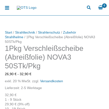
Zum
Inhalt
springen
Start
/
Strahltechnik
/
Strahlerschutz
/
Zubehör
Strahlhelme
/ 1Pkg Verschleißscheibe (Abreißfolie) NOVA3
50STk/Pkg
1Pkg Verschleißscheibe
(Abreißfolie) NOVA3
50STk/Pkg
26,90
€
-
32,90
€
exkl. 20 % MwSt.
zzgl.
Versandkosten
Lieferzeit:
2-5 Werktage
32,90
€
1 - 9
Stück
29,90
€
(9% off)
10 - 19 Stück