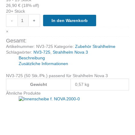
26,90
€
(18% off)
20+ Stück
1Pkg
-
+
In den Warenkorb
Verschleißscheibe
(Abreißfolie)
×
NOVA3
50STk/Pkg
Gesamt:
Menge
Artikelnummer:
NV3-725
Kategorie:
Zubehör Strahlhelme
Schlagwörter:
NV3-725
,
Strahlhelm Nova 3
Beschreibung
Zusätzliche Informationen
NV3-725 (50 Stk./Pk.) passend für Strahlhelm Nova 3
Gewicht
0,57 kg
Ähnliche Produkte