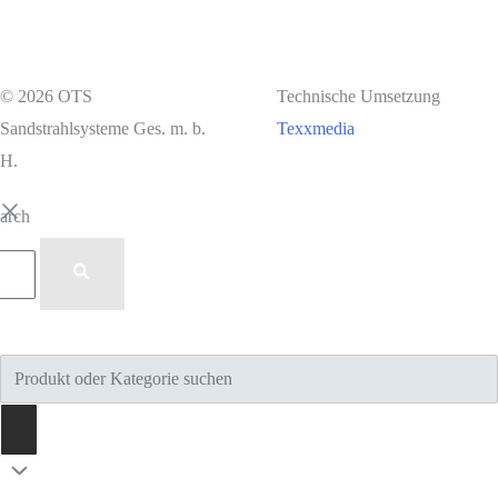
© 2026 OTS
Technische Umsetzung
Sandstrahlsysteme Ges. m. b.
Texxmedia
H.
earch
Products
search
Nach