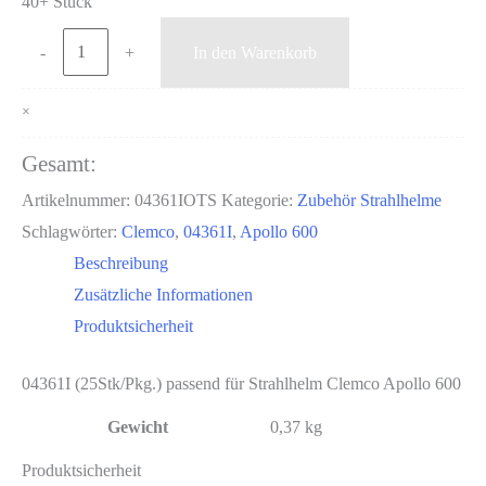
40+ Stück
1Pkg
-
+
In den Warenkorb
Verschleißscheibe
(Abreißfolie)
×
APOLLO600
Gesamt:
25Stk/Pkg
Artikelnummer:
04361IOTS
Kategorie:
Zubehör Strahlhelme
Menge
Schlagwörter:
Clemco
,
04361I
,
Apollo 600
Beschreibung
Zusätzliche Informationen
Produktsicherheit
04361I (25Stk/Pkg.) passend für Strahlhelm Clemco Apollo 600
Gewicht
0,37 kg
Produktsicherheit