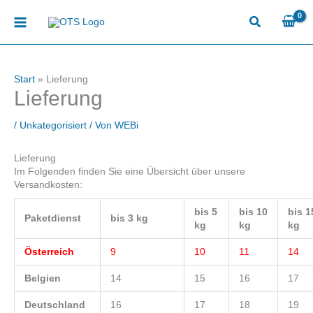
Zum
Inhalt
springen
Start
»
Lieferung
Lieferung
/
Unkategorisiert
/ Von
WEBi
Lieferung
Im Folgenden finden Sie eine Übersicht über unsere
Versandkosten:
bis 5
bis 10
bis 1
Paketdienst
bis 3 kg
kg
kg
kg
Österreich
9
10
11
14
Belgien
14
15
16
17
Deutschland
16
17
18
19